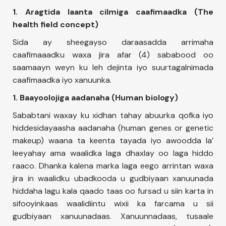
1. Aragtida laanta cilmiga caafimaadka (The
health field concept)
Sida ay sheegayso daraasadda arrimaha
caafimaaadku waxa jira afar (4) sababood oo
saamaayn weyn ku leh dejinta iyo suurtagalnimada
caafimaadka iyo xanuunka.
1. Baayoolojiga aadanaha (Human biology)
Sababtani waxay ku xidhan tahay abuurka qofka iyo
hiddesidayaasha aadanaha (human genes or genetic
makeup) waana ta keenta tayada iyo awoodda la’
leeyahay ama waalidka laga dhaxlay oo laga hiddo
raaco. Dhanka kalena marka laga eego arrintan waxa
jira in waalidku ubadkooda u gudbiyaan xanuunada
hiddaha lagu kala qaado taas oo fursad u siin karta in
sifooyinkaas waalidiintu wixii ka farcama u sii
gudbiyaan xanuunadaas. Xanuunnadaas, tusaale