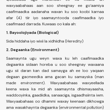
waxyaabahaas aan soo sheegnay ee go’aamiya
caafimaadka aadanaha waxan ku soo koobi karnaa
afar (4) tiir iyo saamayntooda caafimaadka iyo
caafimaad darrada. Kuwaas oo kala ah:
1. Bayoolojiyada (Biological)
Sida hiddaha iyo wixii la xidhiidha (Heredity)
2. Degaanka (Environment)
Saamaynta ugu weyn waxa ku leh caafimaadka
degaanka sidaan horeba u soo sheegnay waxaana
ugu sii daran kan dad samayga ah ee loo yaqaan
degaan gacmeedka ama gacan ku samayska (man
made environment). Waxyaabahaas waxyeellada
keena waxa ka mid ah saamaynta dhismayaasha,
waddooyinka, gaadiidka, sanaaciga, isgaadhsiinta iwm.
Waxyaabahaas oo dhammi waxay keenaan dikhowga
ama wasakhaynta degaanka (environmental pollution)