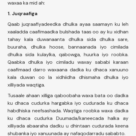
waxaa ka mid ah:
1. Juqraafiga
Qaab juqraafiyadeedka dhulka ayaa saamayn ku leh
xaaladda caafimaadka bulshada taas oo ay ku xidhan
tahay kala duwanaanta dhulka sida dhulka sare,
buuraha, dhulka hoose, bannaanada iyo cimilada
dhulka sida kulaylka, qabowga, huurka iyo roobka.
Qaabka dhulka iyo cimiladu waxay sababi karaan
caafimaad darro waxaana dadka ku dhaca xanuuno
kala duwan oo la xidhiidha dhismaha dhulka iyo
xilliyada waqtiga.
Tusaale ahaan xilliga qaboobaha waxa bata oo dadka
ku dhaca cudurka hargabka iyo cudurada ku dhaca
habdhiska neefsashada. Waqtiga roobka waxa dadka
ku dhaca cudurka Duumada/kaneecada halka ay
xilliyada abaaraha dadku u dhintaan cudurada keena
shubanka iyo xanuunada ay nafaqodarradu sababto.