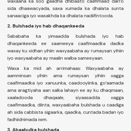
waxaana ka soo gaadha dhibaato caafimaad darro
sida dhaawacyada, saxa xumada ka dhalata sunta
sanaaciga iyo wasakhda ka dhalata nadiifintooda.
2. Bulshada iyo hab dhaqankeeda
Sababaha ka yimaadda bulshada iyo hab
dhaqankeeda ee saameeya caafimaadka dadka
waxay ku xidhan yihiin waxyaabaha ay rumaysan yihiin
iyo waxyaabaha ay maalin walba sameeyaan.
Waxa ka mid ah arrimahaas: Waxyaabaha ay
aamminsan yihiin ama rumaysan yihiin xagga
caafimaadka iyo xanuunka, caadooyiinka, go’aamada
ama aragtiyaha aan salka lahayn ee ay ku dhaqmaan,
xaaladooda dhaqaale, siyaasadda xagga
caafimaadka, diinta, waxyaabaha bulshada u caadiga
ah sida cabbista sigaarka, qaadka, cuntada badan iyo
fadhiidnimada iwm.
3. Abaabulka bulshada