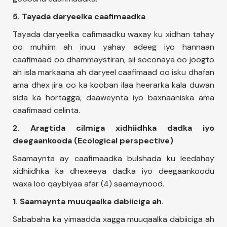
5. Tayada daryeelka caafimaadka
Tayada daryeelka cafimaadku waxay ku xidhan tahay
oo muhiim ah inuu yahay adeeg iyo hannaan
caafimaad oo dhammaystiran, sii soconaya oo joogto
ah isla markaana ah daryeel caafimaad oo isku dhafan
ama dhex jira oo ka kooban ilaa heerarka kala duwan
sida ka hortagga, daaweynta iyo baxnaaniska ama
caafimaad celinta.
2. Aragtida cilmiga xidhiidhka dadka iyo
deegaankooda (Ecological perspective)
Saamaynta ay caafimaadka bulshada ku leedahay
xidhiidhka ka dhexeeya dadka iyo deegaankoodu
waxa loo qaybiyaa afar (4) saamaynood.
1. Saamaynta muuqaalka dabiiciga ah.
Sababaha ka yimaadda xagga muuqaalka dabiiciga ah