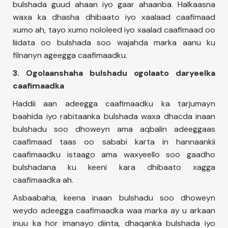
bulshada guud ahaan iyo gaar ahaanba. Halkaasna
waxa ka dhasha dhibaato iyo xaalaad caafimaad
xumo ah, tayo xumo nololeed iyo xaalad caafimaad oo
liidata oo bulshada soo wajahda marka aanu ku
filnanyn ageegga caafimaadku.
3. Ogolaanshaha bulshadu ogolaato daryeelka
caafimaadka
Haddii aan adeegga caafimaadku ka tarjumayn
baahida iyo rabitaanka bulshada waxa dhacda inaan
bulshadu soo dhoweyn ama aqbalin adeeggaas
caafimaad taas oo sababi karta in hannaankii
caafimaadku istaago ama waxyeello soo gaadho
bulshadana ku keeni kara dhibaato xagga
caafimaadka ah.
Asbaabaha, keena inaan bulshadu soo dhoweyn
weydo adeegga caafimaadka waa marka ay u arkaan
inuu ka hor imanayo diinta, dhaqanka bulshada iyo