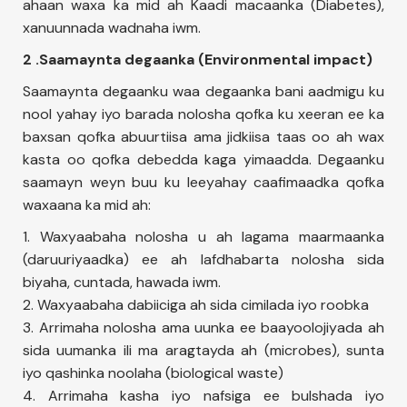
ahaan waxa ka mid ah Kaadi macaanka (Diabetes),
xanuunnada wadnaha iwm.
2 .Saamaynta degaanka (Environmental impact)
Saamaynta degaanku waa degaanka bani aadmigu ku
nool yahay iyo barada nolosha qofka ku xeeran ee ka
baxsan qofka abuurtiisa ama jidkiisa taas oo ah wax
kasta oo qofka debedda kaga yimaadda. Degaanku
saamayn weyn buu ku leeyahay caafimaadka qofka
waxaana ka mid ah:
1. Waxyaabaha nolosha u ah lagama maarmaanka
(daruuriyaadka) ee ah lafdhabarta nolosha sida
biyaha, cuntada, hawada iwm.
2. Waxyaabaha dabiiciga ah sida cimilada iyo roobka
3. Arrimaha nolosha ama uunka ee baayoolojiyada ah
sida uumanka ili ma aragtayda ah (microbes), sunta
iyo qashinka noolaha (biological waste)
4. Arrimaha kasha iyo nafsiga ee bulshada iyo