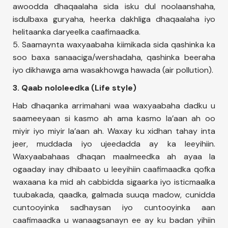
awoodda dhaqaalaha sida isku dul noolaanshaha,
isdulbaxa guryaha, heerka dakhliga dhaqaalaha iyo
helitaanka daryeelka caafimaadka.
5. Saamaynta waxyaabaha kiimikada sida qashinka ka
soo baxa sanaaciga/wershadaha, qashinka beeraha
iyo dikhawga ama wasakhowga hawada (air pollution).
3. Qaab nololeedka (Life style)
Hab dhaqanka arrimahani waa waxyaabaha dadku u
saameeyaan si kasmo ah ama kasmo la’aan ah oo
miyir iyo miyir la’aan ah. Waxay ku xidhan tahay inta
jeer, muddada iyo ujeedadda ay ka leeyihiin.
Waxyaabahaas dhaqan maalmeedka ah ayaa la
ogaaday inay dhibaato u leeyihiin caafimaadka qofka
waxaana ka mid ah cabbidda sigaarka iyo isticmaalka
tuubakada, qaadka, galmada suuqa madow, cunidda
cuntooyinka sadhaysan iyo cuntooyinka aan
caafimaadka u wanaagsanayn ee ay ku badan yihiin