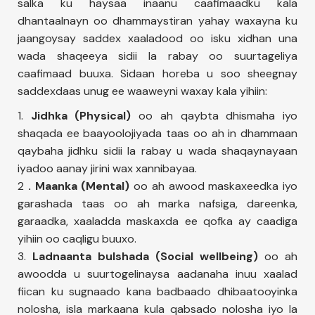
salka ku haysaa inaanu caafimaadku kala
dhantaalnayn oo dhammaystiran yahay waxayna ku
jaangoysay saddex xaaladood oo isku xidhan una
wada shaqeeya sidii la rabay oo suurtageliya
caafimaad buuxa. Sidaan horeba u soo sheegnay
saddexdaas unug ee waaweyni waxay kala yihiin:
1.
Jidhka (Physical)
oo ah qaybta dhismaha iyo
shaqada ee baayoolojiyada taas oo ah in dhammaan
qaybaha jidhku sidii la rabay u wada shaqaynayaan
iyadoo aanay jirini wax xannibayaa.
2
. Maanka (Mental)
oo ah awood maskaxeedka iyo
garashada taas oo ah marka nafsiga, dareenka,
garaadka, xaaladda maskaxda ee qofka ay caadiga
yihiin oo caqligu buuxo.
3.
Ladnaanta bulshada (Social wellbeing)
oo ah
awoodda u suurtogelinaysa aadanaha inuu xaalad
fiican ku sugnaado kana badbaado dhibaatooyinka
nolosha, isla markaana kula qabsado nolosha iyo la