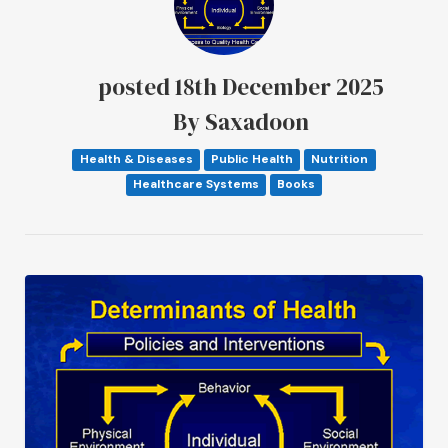
posted
18th
December
2025
By
Saxadoon
Health & Diseases
Public Health
Nutrition
Healthcare Systems
Books