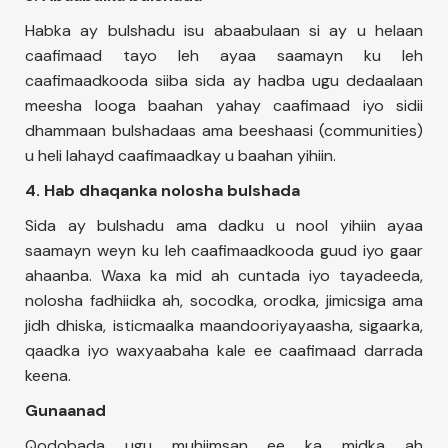
Habka ay bulshadu isu abaabulaan si ay u helaan
caafimaad tayo leh ayaa saamayn ku leh
caafimaadkooda siiba sida ay hadba ugu dedaalaan
meesha looga baahan yahay caafimaad iyo sidii
dhammaan bulshadaas ama beeshaasi (communities)
u heli lahayd caafimaadkay u baahan yihiin.
4. Hab dhaqanka nolosha bulshada
Sida ay bulshadu ama dadku u nool yihiin ayaa
saamayn weyn ku leh caafimaadkooda guud iyo gaar
ahaanba. Waxa ka mid ah cuntada iyo tayadeeda,
nolosha fadhiidka ah, socodka, orodka, jimicsiga ama
jidh dhiska, isticmaalka maandooriyayaasha, sigaarka,
qaadka iyo waxyaabaha kale ee caafimaad darrada
keena.
Gunaanad
Qodobada ugu muhiimsan ee ka midka ah