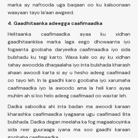
marka ay naftooda uga baqaan oo ku kalsoonaan
waayaan tayo la’aan awgeed.
4. Gaadhitaanka adeegga caafimaadka
Helitaanka caafimaadka ayaa ku xidhan
gaadhitaankiisa marka laga eego dhowaanta iyo
fogaanta goobaha daryeelka caafimaadka iyo sida
bulshadu ku tegi karto. Waxa kale oo ay ku xidhan
tahay awoodda dhaqaalaha iyo inta bulshada kharash
ahaan awoodi karta si ay u hesho adeeg caafimaad
oo tayo leh. In la gaadhi karo goobaha iyo xarumaha
caafimaadka iyo la awoodo ama la heli karo ayaa
muhiim ah si loo helo adeeg caafimaad oo waxtar leh.
Dadka saboolka ahi inta badan ma awoodi karaan
kharashka caafimaadka iyagaana ugu caafimaad liita
bulshada. Dadka degan meelaha ka fog magaalooyinka
sida reer guuraaga iyana ma soo gaadhi karaan
goobaha caafimaadka.