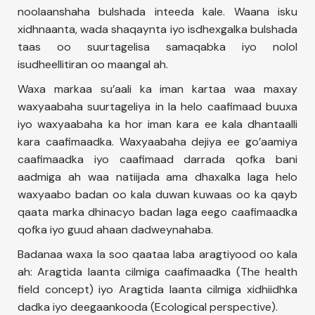
noolaanshaha bulshada inteeda kale. Waana isku
xidhnaanta, wada shaqaynta iyo isdhexgalka bulshada
taas oo suurtagelisa samaqabka iyo nolol
isudheellitiran oo maangal ah.
Waxa markaa su’aali ka iman kartaa waa maxay
waxyaabaha suurtageliya in la helo caafimaad buuxa
iyo waxyaabaha ka hor iman kara ee kala dhantaalli
kara caafimaadka. Waxyaabaha dejiya ee go’aamiya
caafimaadka iyo caafimaad darrada qofka bani
aadmiga ah waa natiijada ama dhaxalka laga helo
waxyaabo badan oo kala duwan kuwaas oo ka qayb
qaata marka dhinacyo badan laga eego caafimaadka
qofka iyo guud ahaan dadweynahaba.
Badanaa waxa la soo qaataa laba aragtiyood oo kala
ah: Aragtida laanta cilmiga caafimaadka (The health
field concept) iyo Aragtida laanta cilmiga xidhiidhka
dadka iyo deegaankooda (Ecological perspective).