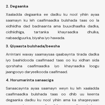
2. Degaanka
Xaaladda degaanka ee dadku ku nool yihiin ayaa
saamayn ku leh caafimaadka bulshada taas oo la
xidhiidha dad badnaanta ama buuxdhaafka dadka,
cidhiidhiga, tartanka khayraadka dhulka,
nabaadguurka, biyaha iyo hawada.
3. Qiyaasta bulshada/beesha
Arrintani waxay saamaysaa qaabaynta tirada dadka
iyo baahidooda caafimaad taas oo ku xidhan sida
qorshaha caafimaadka iyo khayraadka loogu
jaangooyo daryeelkooda caafimaad.
4. Horumarinta sanaaciga
Sanaacaynta ayaa saamayn weyn ku leh xaaladda
caafimaadka bulshada taas oo dhib uu keenta
degaanka dadku ku nool yihiin ama ka shaqeeyaan