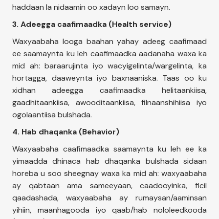
haddaan la nidaamin oo xadayn loo samayn.
3. Adeegga caafimaadka (Health service)
Waxyaabaha looga baahan yahay adeeg caafimaad
ee saamaynta ku leh caafimaadka aadanaha waxa ka
mid ah: baraarujinta iyo wacyigelinta/wargelinta, ka
hortagga, daaweynta iyo baxnaaniska. Taas oo ku
xidhan adeegga caafimaadka helitaankiisa,
gaadhitaankiisa, awooditaankiisa, filnaanshihiisa iyo
ogolaantiisa bulshada.
4. Hab dhaqanka (Behavior)
Waxyaabaha caafimaadka saamaynta ku leh ee ka
yimaadda dhinaca hab dhaqanka bulshada sidaan
horeba u soo sheegnay waxa ka mid ah: waxyaabaha
ay qabtaan ama sameeyaan, caadooyinka, ficil
qaadashada, waxyaabaha ay rumaysan/aaminsan
yihiin, maanhagooda iyo qaab/hab nololeedkooda