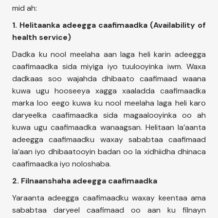
mid ah:
1. Helitaanka adeegga caafimaadka (Availability of
health service)
Dadka ku nool meelaha aan laga heli karin adeegga
caafimaadka sida miyiga iyo tuulooyinka iwm. Waxa
dadkaas soo wajahda dhibaato caafimaad waana
kuwa ugu hooseeya xagga xaaladda caafimaadka
marka loo eego kuwa ku nool meelaha laga heli karo
daryeelka caafimaadka sida magaalooyinka oo ah
kuwa ugu caafimaadka wanaagsan. Helitaan la’aanta
adeegga caafimaadku waxay sababtaa caafimaad
la’aan iyo dhibaatooyin badan oo la xidhiidha dhinaca
caafimaadka iyo noloshaba.
2. Filnaanshaha adeegga caafimaadka
Yaraanta adeegga caafimaadku waxay keentaa ama
sababtaa daryeel caafimaad oo aan ku filnayn