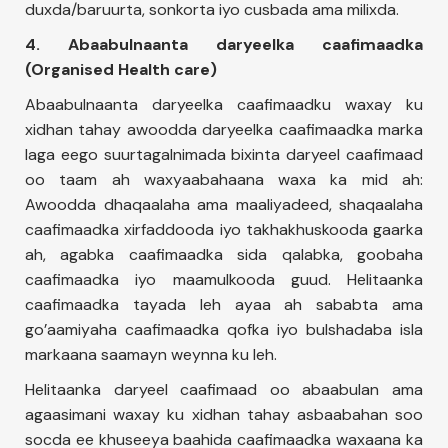
duxda/baruurta, sonkorta iyo cusbada ama milixda.
4. Abaabulnaanta daryeelka caafimaadka
(Organised Health care)
Abaabulnaanta daryeelka caafimaadku waxay ku
xidhan tahay awoodda daryeelka caafimaadka marka
laga eego suurtagalnimada bixinta daryeel caafimaad
oo taam ah waxyaabahaana waxa ka mid ah:
Awoodda dhaqaalaha ama maaliyadeed, shaqaalaha
caafimaadka xirfaddooda iyo takhakhuskooda gaarka
ah, agabka caafimaadka sida qalabka, goobaha
caafimaadka iyo maamulkooda guud. Helitaanka
caafimaadka tayada leh ayaa ah sababta ama
go’aamiyaha caafimaadka qofka iyo bulshadaba isla
markaana saamayn weynna ku leh.
Helitaanka daryeel caafimaad oo abaabulan ama
agaasimani waxay ku xidhan tahay asbaabahan soo
socda ee khuseeya baahida caafimaadka waxaana ka